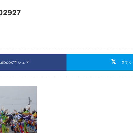
02927
cebookでシェア
Xで