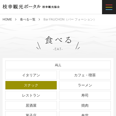
HOME
食べる一覧
Bar FAUCHON（バー フォーション）
ALL
イタリアン
カフェ・喫茶
スナック
ラーメン
レストラン
寿司
居酒屋
焼肉
菓子店
食堂