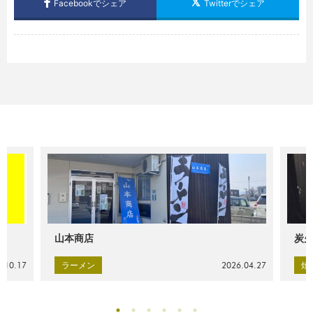
Facebookでシェア
Twitterでシェア
山本商店
炭火
.10.17
ラーメン
2026.04.27
焼