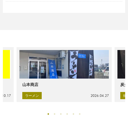
山本商店
炭火
.10.17
ラーメン
2026.04.27
焼