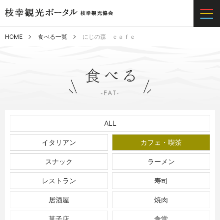
HOME
食べる一覧
にじの森 ｃａｆｅ
ALL
イタリアン
カフェ・喫茶
スナック
ラーメン
レストラン
寿司
居酒屋
焼肉
菓子店
食堂