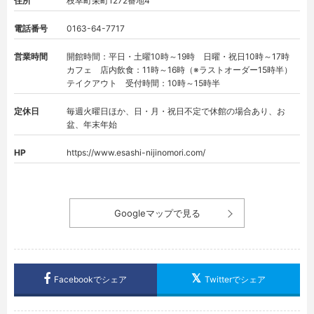
住所
枝幸町栄町1272番地4
電話番号
0163-64-7717
営業時間
開館時間：平日・土曜10時～19時 日曜・祝日10時～17時
カフェ 店内飲食：11時～16時（※ラストオーダー15時半）
テイクアウト 受付時間：10時～15時半
定休日
毎週火曜日ほか、日・月・祝日不定で休館の場合あり、お
盆、年末年始
HP
https://www.esashi-nijinomori.com/
Googleマップで見る
Facebookでシェア
Twitterでシェア