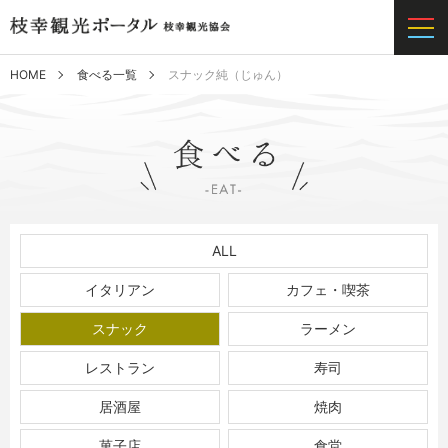
HOME
食べる一覧
スナック純（じゅん）
ALL
イタリアン
カフェ・喫茶
スナック
ラーメン
レストラン
寿司
居酒屋
焼肉
菓子店
食堂