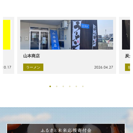
山本商店
炭火
.10.17
ラーメン
2026.04.27
焼