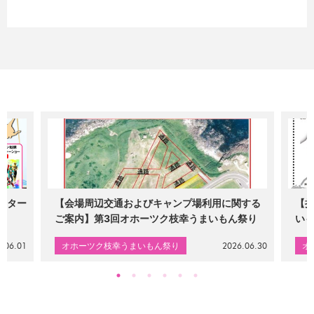
スター
【会場周辺交通およびキャンプ場利用に関する
【
ご案内】第3回オホーツク枝幸うまいもん祭り
い
.06.01
オホーツク枝幸うまいもん祭り
2026.06.30
オ