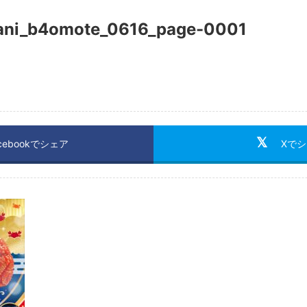
kani_b4omote_0616_page-0001
cebookでシェア
Xで