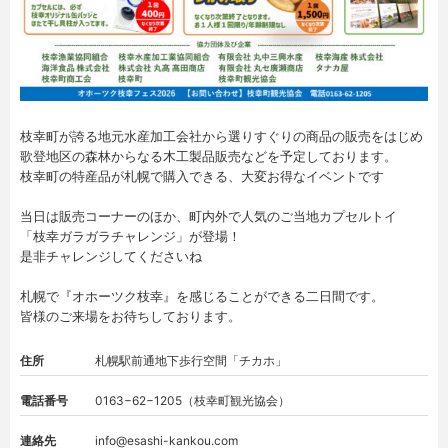
枝幸町が誇る地元水産加工会社から選りすぐりの商品の販売をはじめ
歌登地区の森林からなる木工製品販売などを予定しております。
枝幸町の特産品が札幌で購入できる、大変お得なイベントです
当日は販売コーナーのほか、町内外で人気のご当地カプセルトイ
「枝幸ガラガラチャレンジ」が登場！
是非チャレンジしてくださいね
札幌で『オホーツク枝幸』を感じることができる二日間です。
皆様のご来場をお待ちしております。
住所
札幌駅前通地下歩行空間「チカホ」
電話番号
0163−62−1205（枝幸町観光協会）
連絡先
info@esashi-kankou.com