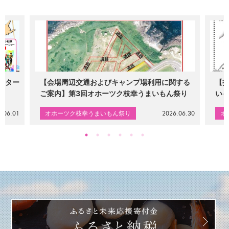
スター
【会場周辺交通およびキャンプ場利用に関する
【
ご案内】第3回オホーツク枝幸うまいもん祭り
い
.06.01
オホーツク枝幸うまいもん祭り
2026.06.30
オ