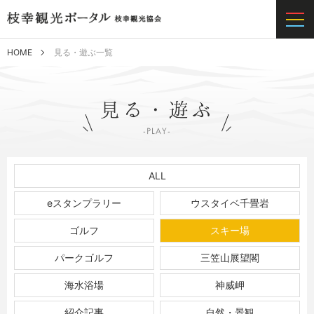
HOME
見る・遊ぶ一覧
ALL
eスタンプラリー
ウスタイベ千畳岩
ゴルフ
スキー場
パークゴルフ
三笠山展望閣
海水浴場
神威岬
紹介記事
自然・景観